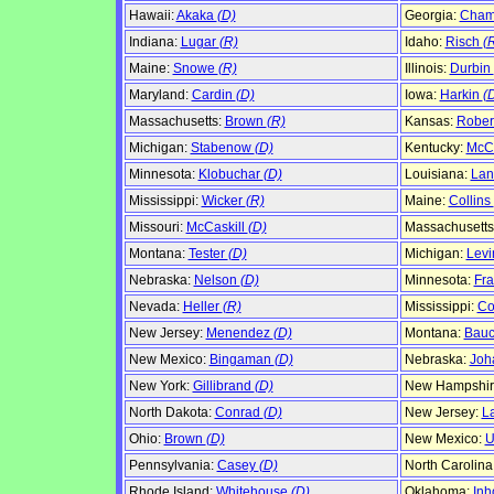
Hawaii:
Akaka
(D)
Georgia:
Cham
Indiana:
Lugar
(R)
Idaho:
Risch
(
Maine:
Snowe
(R)
Illinois:
Durbin
Maryland:
Cardin
(D)
Iowa:
Harkin
(
Massachusetts:
Brown
(R)
Kansas:
Rober
Michigan:
Stabenow
(D)
Kentucky:
McC
Minnesota:
Klobuchar
(D)
Louisiana:
Lan
Mississippi:
Wicker
(R)
Maine:
Collins
Missouri:
McCaskill
(D)
Massachusetts
Montana:
Tester
(D)
Michigan:
Lev
Nebraska:
Nelson
(D)
Minnesota:
Fr
Nevada:
Heller
(R)
Mississippi:
Co
New Jersey:
Menendez
(D)
Montana:
Bau
New Mexico:
Bingaman
(D)
Nebraska:
Joh
New York:
Gillibrand
(D)
New Hampshir
North Dakota:
Conrad
(D)
New Jersey:
L
Ohio:
Brown
(D)
New Mexico:
U
Pennsylvania:
Casey
(D)
North Carolina
Rhode Island:
Whitehouse
(D)
Oklahoma:
Inh